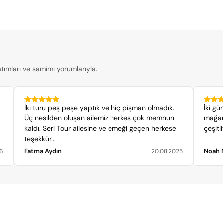
atımları ve samimi yorumlarıyla.
İki turu peş peşe yaptık ve hiç pişman olmadık.
İki gü
Üç nesilden oluşan ailemiz herkes çok memnun
mağar
kaldı. Seri Tour ailesine ve emeği geçen herkese
çeşitl
teşekkür...
Fatma Aydın
Noah 
26
20.08.2025