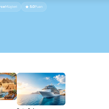
rce
Müşteri
5.0
Puan