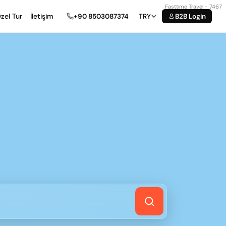
Fasttıme Travel - 7467
zel Tur
İletişim
+90 8503087374
TRY
B2B Login