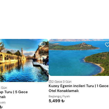
2 Gece 3 Gün
Kuzey Egenin incileri Turu | 1 Gece
6 Gün
Otel Konaklamalı
ap Turu | 5 Gece
alı
Başlangıç Fiyatı
5,499 ₺
iyatı
 ₺