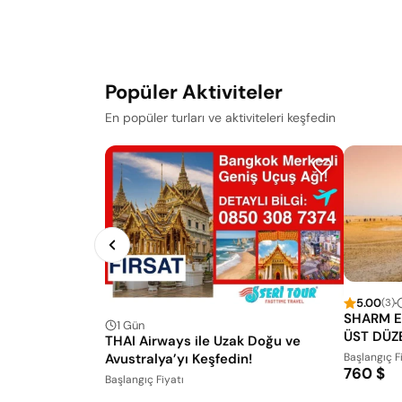
Popüler Aktiviteler
En popüler turları ve aktiviteleri keşfedin
5.00
(3)
SHARM E
1 Gün
ÜST DÜZ
THAI Airways ile Uzak Doğu ve
Avustralya’yı Keşfedin!
Başlangıç F
760 $
Başlangıç Fiyatı