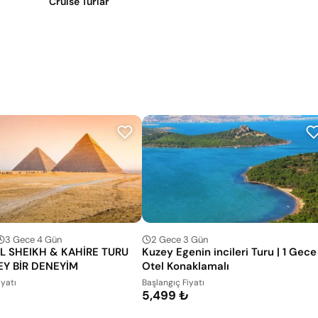
Cruise Turlar
3 Gece 4 Gün
2 Gece 3 Gün
L SHEIKH & KAHİRE TURU
Kuzey Egenin incileri Turu | 1 Gece
EY BİR DENEYİM
Otel Konaklamalı
iyatı
Başlangıç Fiyatı
5,499 ₺