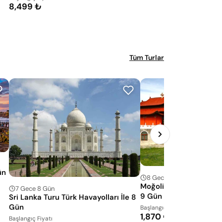
8,499 ₺
Tüm Turlar
ün
8 Gece 9 Gün
Moğolistan Turu Türk Ha
7 Gece 8 Gün
9 Gün
Sri Lanka Turu Türk Havayolları İle 8
Gün
Başlangıç Fiyatı
1,870 €
Başlangıç Fiyatı