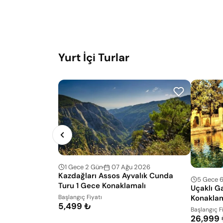
Yurt İçi Turlar
07 Ağu 2026
1 Gece 2 Gün
Kazdağları Assos Ayvalık Cunda
5 Gece 
Turu 1 Gece Konaklamalı
Uçaklı G
Konaklam
Başlangıç Fiyatı
5,499 ₺
Başlangıç F
26,999