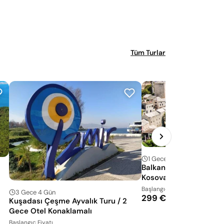
Tüm Turlar
1 Gece 2 Gün
Balkan Güzelleri Ajet H
Kosova Makedonya Tu
Başlangıç Fiyatı
3 Gece 4 Gün
299 €
Kuşadası Çeşme Ayvalık Turu / 2
Gece Otel Konaklamalı
Başlangıç Fiyatı