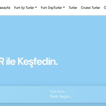
asayfa
Yurt İçi Turlar
Yurt DışıTurlar
Turlar
Cruise Turlar
Ö
ile Keşfedin.
Tarih Seçin...