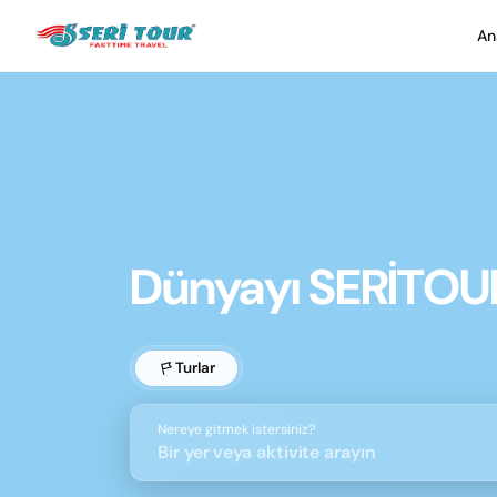
An
Dünyayı SERİTOUR 
Turlar
Nereye gitmek istersiniz?