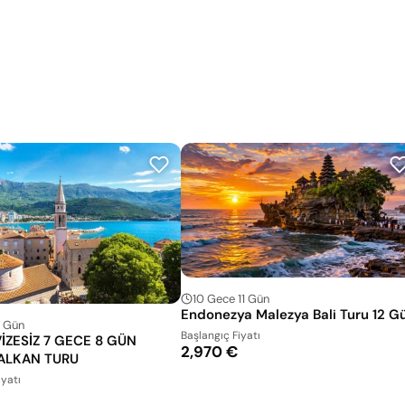
10 Gece 11 Gün
Endonezya Malezya Bali Turu 12 G
8 Gün
Başlangıç Fiyatı
İZESİZ 7 GECE 8 GÜN
2,970 €
BALKAN TURU
iyatı