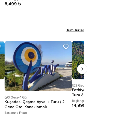
8,499 ₺
Tüm Turlar
12 Ağu 2
2 Gece 3 Gün
Fethiye Ölüdeniz Daly
Turu 3 Gece Otel Konak
3 Gece 4 Gün
Rotalar ile
Başlangıç Fiyatı
Kuşadası Çeşme Ayvalık Turu / 2
14,999 ₺
Gece Otel Konaklamalı
Başlangıç Fiyatı