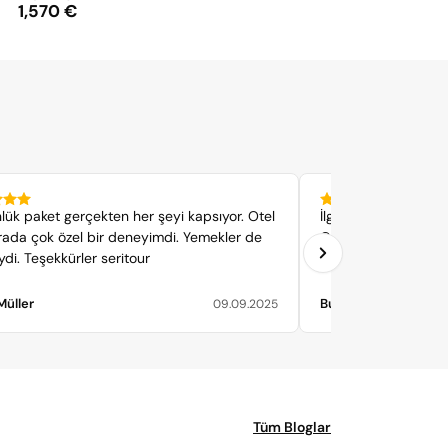
1,570 €
nlük paket gerçekten her şeyi kapsıyor. Otel
İlgileri ve emekleri i
ada çok özel bir deneyimdi. Yemekler de
Okulca keyifli, anlaml
iydi. Teşekkürler seritour
geçirdik hatıralarda g
Müller
Buse y.
09.09.2025
Tüm Bloglar