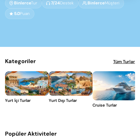
Binlerce
Tur
7/24
Destek
Binlerce
Müşteri
5.0
Puan
Kategoriler
Tüm Turlar
Yurt İçi Turlar
Yurt Dışı Turlar
Ya
Cruise Turlar
Popüler Aktiviteler