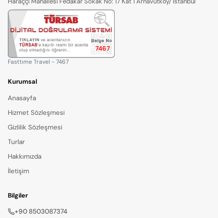
Haraççı Mahallesi Fedakar Sokak No: 17 Kat 1 Arnavutköy/ İstanbul
7467
Fasttıme Travel - 7467
Kurumsal
Anasayfa
Hizmet Sözleşmesi
Gizlilik Sözleşmesi
Turlar
Hakkımızda
İletişim
Bilgiler
+90 8503087374