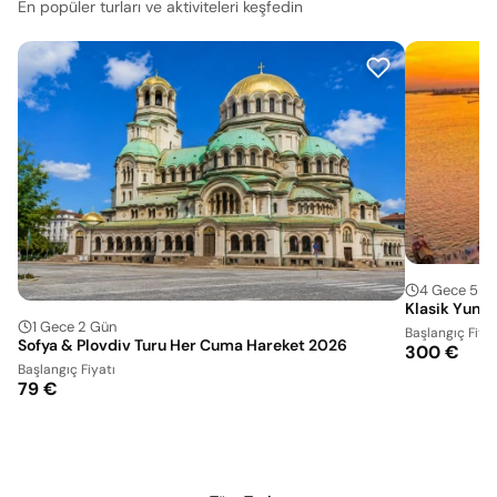
En popüler turları ve aktiviteleri keşfedin
4 Gece 5 G
Klasik Yunan
1 Gece 2 Gün
Başlangıç Fiyat
Sofya & Plovdiv Turu Her Cuma Hareket 2026
300 €
Başlangıç Fiyatı
79 €