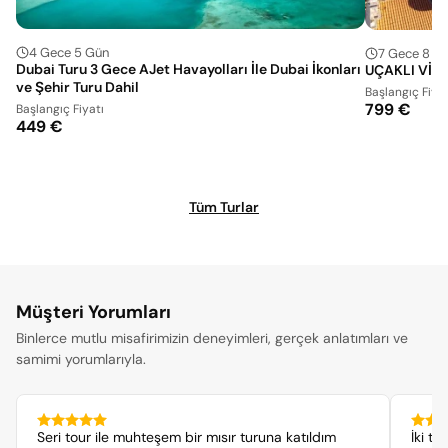
4 Gece 5 Gün
7 Gece 8 G
Dubai Turu 3 Gece AJet Havayolları İle Dubai İkonları
UÇAKLI VİZ
ve Şehir Turu Dahil
Başlangıç Fiyat
799 €
Başlangıç Fiyatı
449 €
Tüm Turlar
Müşteri Yorumları
Binlerce mutlu misafirimizin deneyimleri, gerçek anlatımları ve
samimi yorumlarıyla.
Seri tour ile muhteşem bir mısır turuna katıldım
İki t