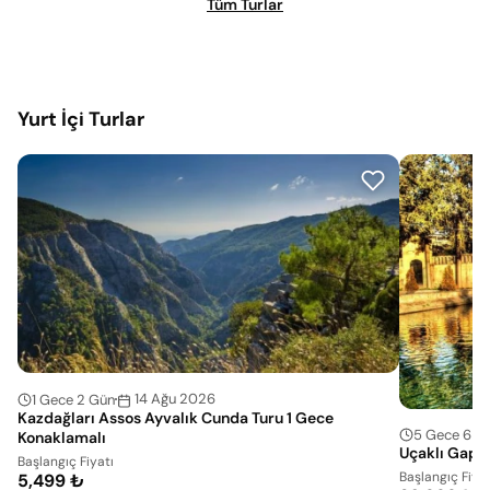
Tüm Turlar
Yurt İçi Turlar
14 Ağu 2026
1 Gece 2 Gün
Kazdağları Assos Ayvalık Cunda Turu 1 Gece
5 Gece 6 G
Konaklamalı
Uçaklı Gap T
Başlangıç Fiyatı
Başlangıç Fiyat
5,499 ₺