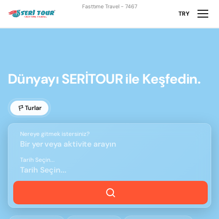
Fasttıme Travel - 7467
TRY
Dünyayı SERİTOUR ile Keşfedin.
Turlar
Nereye gitmek istersiniz?
Bir yer veya aktivite arayın
Tarih Seçin...