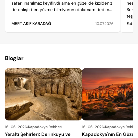
safari inanılmaz keyifliydi ama en güzelide kızıldeniz
nesil
de dalıştı ben yüzme bilmiyorum dalamam dedim...
Seri 
teşekk
MERT AKİF KARADAĞ
Fatma
10.07.2026
Bloglar
16-06-2026
Kapadokya Rehberi
16-06-2026
Kapadokya Rehber
Yeraltı Şehirleri: Derinkuyu ve
Kapadokya'nın En Güzel V