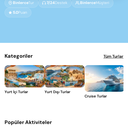
Binlerce
Tur
7/24
Destek
Binlerce
Müşteri
5.0
Puan
Kategoriler
Tüm Turlar
Yurt İçi Turlar
Yurt Dışı Turlar
Cruise Turlar
Popüler Aktiviteler