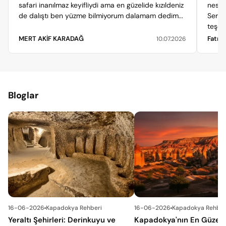
safari inanılmaz keyifliydi ama en güzelide kızıldeniz
nesil
de dalıştı ben yüzme bilmiyorum dalamam dedim...
Seri 
teşekk
MERT AKİF KARADAĞ
Fatma
10.07.2026
Bloglar
16-06-2026
Kapadokya Rehberi
16-06-2026
Kapadokya Rehber
Yeraltı Şehirleri: Derinkuyu ve
Kapadokya'nın En Güzel V