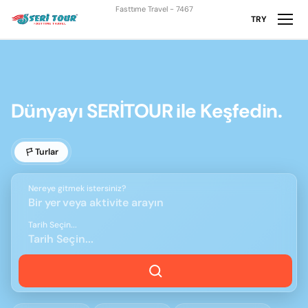
Fasttıme Travel - 7467
TRY
Dünyayı SERİTOUR ile Keşfedin.
Turlar
Nereye gitmek istersiniz?
Bir yer veya aktivite arayın
Tarih Seçin...