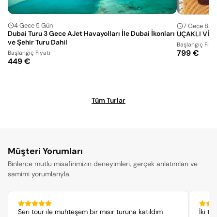
4 Gece 5 Gün
7 Gece 8 G
Dubai Turu 3 Gece AJet Havayolları İle Dubai İkonları
UÇAKLI VİZ
ve Şehir Turu Dahil
Başlangıç Fiyat
799 €
Başlangıç Fiyatı
449 €
Tüm Turlar
Müşteri Yorumları
Binlerce mutlu misafirimizin deneyimleri, gerçek anlatımları ve
samimi yorumlarıyla.
Seri tour ile muhteşem bir mısır turuna katıldım
İki t