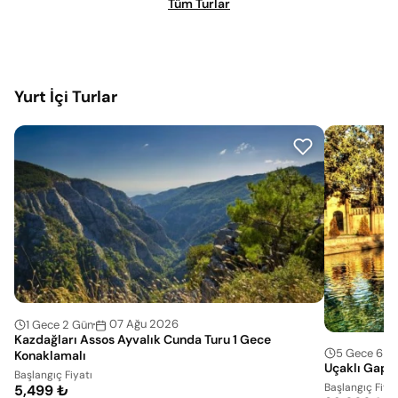
Tüm Turlar
Yurt İçi Turlar
07 Ağu 2026
1 Gece 2 Gün
Kazdağları Assos Ayvalık Cunda Turu 1 Gece
5 Gece 6 G
Konaklamalı
Uçaklı Gap T
Başlangıç Fiyatı
Başlangıç Fiyat
5,499 ₺