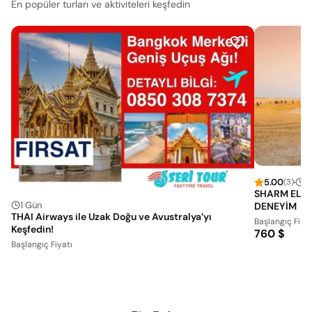
En popüler turları ve aktiviteleri keşfedin
5.00
3
(3)
SHARM EL S
1 Gün
DENEYİM
THAI Airways ile Uzak Doğu ve Avustralya’yı
Başlangıç Fiyat
Keşfedin!
760 $
Başlangıç Fiyatı