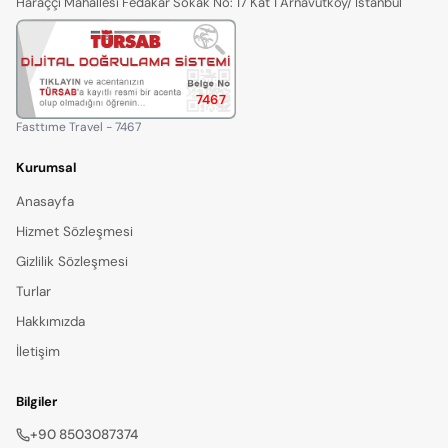
Haraççı Mahallesi Fedakar Sokak No: 17 Kat 1 Arnavutköy/ İstanbul
7467
Fasttıme Travel - 7467
Kurumsal
Anasayfa
Hizmet Sözleşmesi
Gizlilik Sözleşmesi
Turlar
Hakkımızda
İletişim
Bilgiler
+90 8503087374